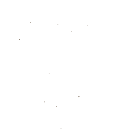
服务优势
团队展示
新闻资讯
联系我们
热门新闻
多个球队争抢格伊，水晶宫开价至少5000万
英镑