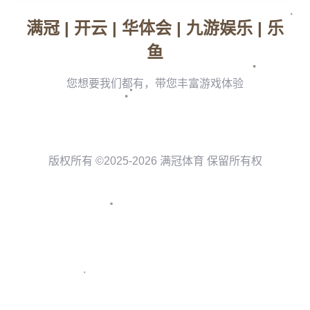
壁
提到国米本赛季的欧冠之旅，首先不得不提他们的防守数据。
14场欧冠比赛中仅短暂落后
，这背后是球队后防线的无懈可
击。无论是面对强敌还是弱旅，国米的防线总能迅速调整状
态，将对手的进攻威胁降到最低。以小组赛对阵曼城的一场比
赛为例，尽管对手拥有哈兰德这样的顶级前锋，但国米依然通
过精准的站位和团队协作，让对手几乎没有破门机会。
这种稳定性离不开主教练因扎吉对战术体系的打造。他强调的
高位逼抢和快速回防，让球队在失球后能够迅速稳住阵脚，避
免被对手打出连续攻势。可以说，
国米的铁血防守
是他们“逆风
顺风都能踢”的重要保障。
二：攻守平衡 逆境中的反击利器
当然，仅有防守还不足以让国米在欧冠赛场上如此从容。球队