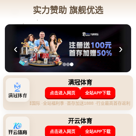
新闻资讯
网站首页
新闻资讯