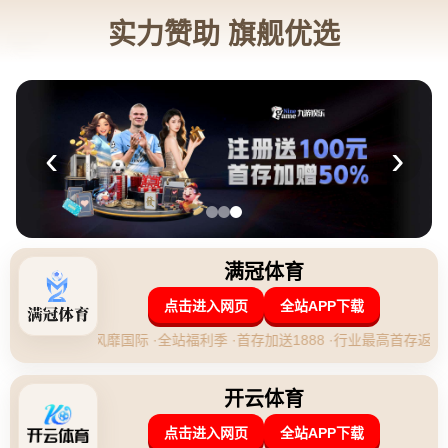
服务优势
网站首页
服务优势