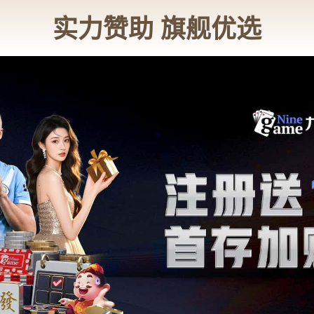
关于华体会
服务优势
团队展示
新闻资讯
联
新闻资讯
网站首页
新闻资讯