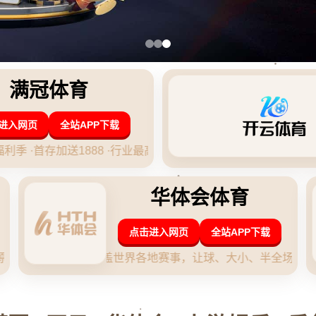
桑乔的现状
展开的一场场追逐战总是吸引着无数球迷的目光。而近日
（简称“土超”）的重要球队，对备受关注的英格兰边锋
杰