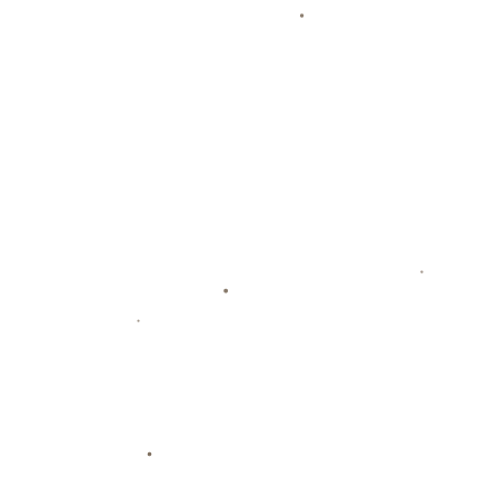
友情链接
友情链接
网
关
服
on-
团
om
新
06
联