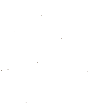
服务优势
团队展示
新闻资讯
联系我们
热门新闻
张雨霏邀你共庆奥林匹克日，用青春热力燃
动盛夏