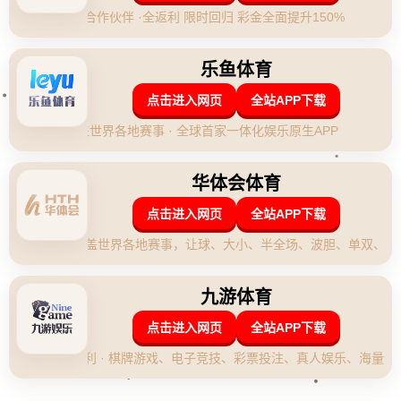
2026-02-01T10:15:00+08:00
本赛季五大联赛单场过人王：多库独揽
榜单前两名
引言：过人王者的舞台，谁主沉浮？
在足球的世界里，过人技术不仅是球员个人能力的体现，更是
比赛中点燃观众激情的瞬间。本赛季，五大联赛的赛场上涌现
出无数技术出色的球员，而其中一位名字格外引人注目——多
库。这位年轻边锋以惊人的单场过人次数，不仅霸占了排行榜
的前两位，还让人们对他的未来充满期待。今天，我们就来聊
聊
本赛季五大联赛单场过人次数排行
，揭秘多库为何能成为“过
人机器”，以及这一数据背后的意义。
多库的统治力：单场過人次数前二均属他名下
在统计本赛季五大联赛球员单场過人次数时，多库的名字无疑