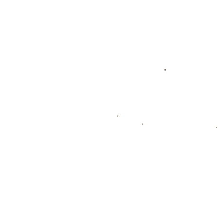
提交
搜索
关注我们