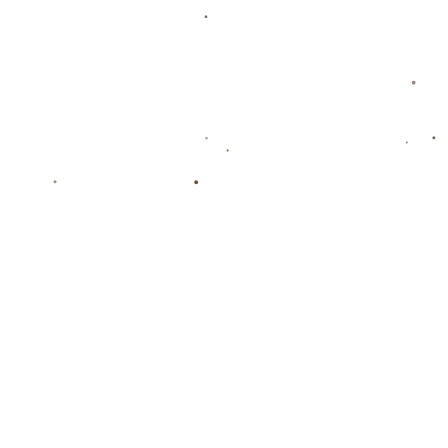
提交
搜索
关注我们