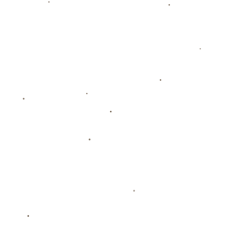
栏目导航
网站首页
关于华体会
服务优势
团队展示
新闻资讯
联系我们